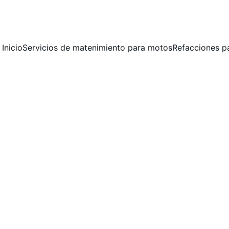
 MANTENIMIENTO PREVENTIVO Y CORRECTIVO  PARA MOTOCICLET
Inicio
Servicios de matenimiento para motos
Refacciones p