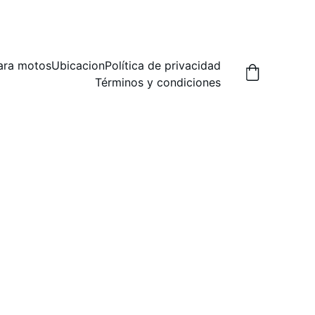
A,  PREGUNTA POR LAS FORMAS DE ENVIO.
ara motos
Ubicacion
Política de privacidad
Términos y condiciones