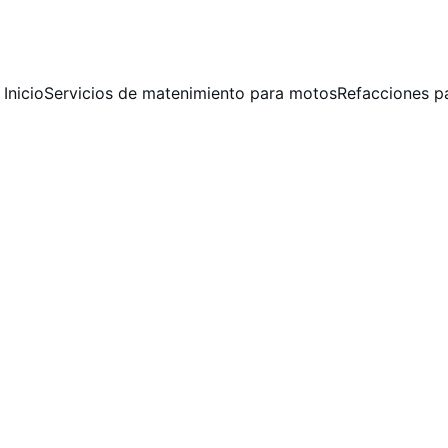
 MANTENIMIENTO PREVENTIVO Y CORRECTIVO  PARA MOTOCICLET
Inicio
Servicios de matenimiento para motos
Refacciones p