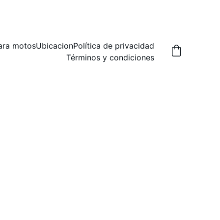
A,  PREGUNTA POR LAS FORMAS DE ENVIO.
ara motos
Ubicacion
Política de privacidad
Términos y condiciones