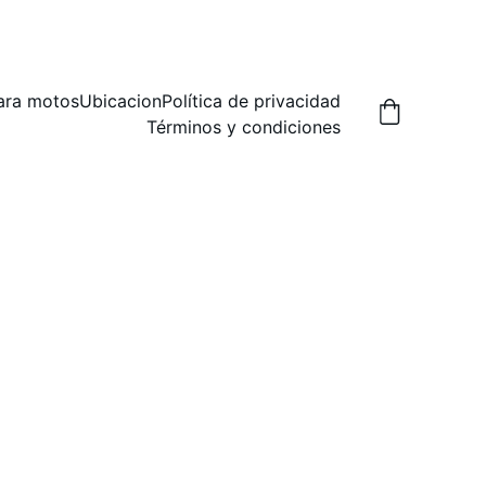
A,  PREGUNTA POR LAS FORMAS DE ENVIO.
ara motos
Ubicacion
Política de privacidad
Términos y condiciones