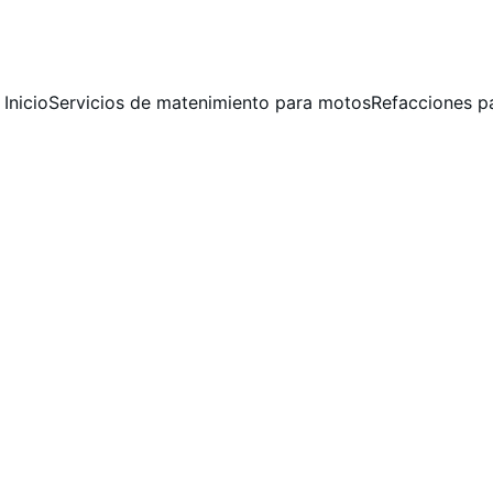
 MANTENIMIENTO PREVENTIVO Y CORRECTIVO  PARA MOTOCICLET
Inicio
Servicios de matenimiento para motos
Refacciones p