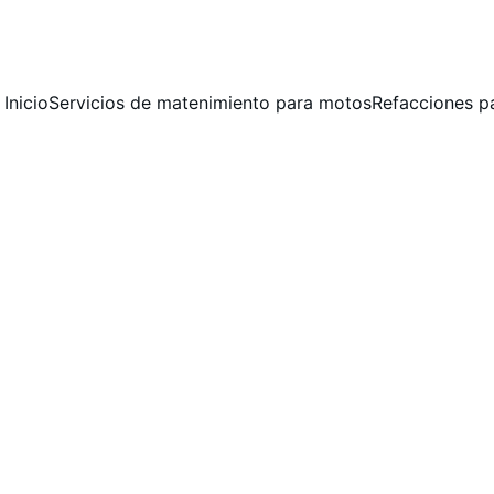
 MANTENIMIENTO PREVENTIVO Y CORRECTIVO  PARA MOTOCICLET
Inicio
Servicios de matenimiento para motos
Refacciones p