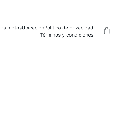
A,  PREGUNTA POR LAS FORMAS DE ENVIO.
ara motos
Ubicacion
Política de privacidad
Términos y condiciones