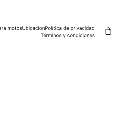
A,  PREGUNTA POR LAS FORMAS DE ENVIO.
ara motos
Ubicacion
Política de privacidad
Términos y condiciones