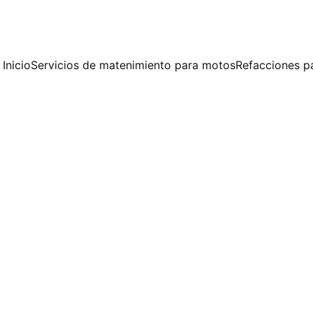
 MANTENIMIENTO PREVENTIVO Y CORRECTIVO  PARA MOTOCICLET
Inicio
Servicios de matenimiento para motos
Refacciones p