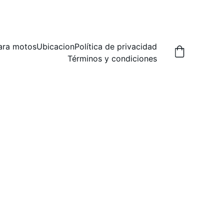
A,  PREGUNTA POR LAS FORMAS DE ENVIO.
ara motos
Ubicacion
Política de privacidad
Términos y condiciones