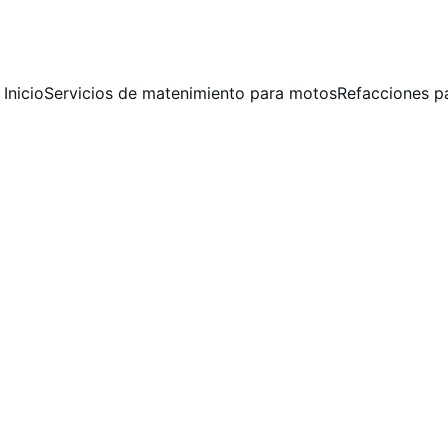
 MANTENIMIENTO PREVENTIVO Y CORRECTIVO  PARA MOTOCICLET
Inicio
Servicios de matenimiento para motos
Refacciones p