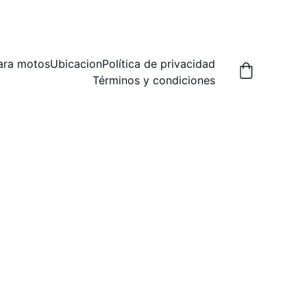
A,  PREGUNTA POR LAS FORMAS DE ENVIO.
ara motos
Ubicacion
Política de privacidad
Términos y condiciones