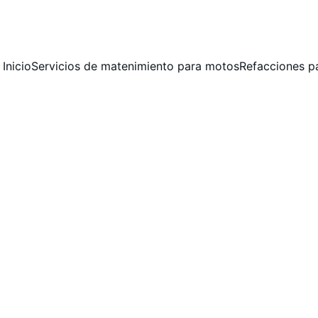
 MANTENIMIENTO PREVENTIVO Y CORRECTIVO  PARA MOTOCICLET
Inicio
Servicios de matenimiento para motos
Refacciones p