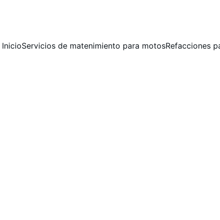
 MANTENIMIENTO PREVENTIVO Y CORRECTIVO  PARA MOTOCICLET
Inicio
Servicios de matenimiento para motos
Refacciones p