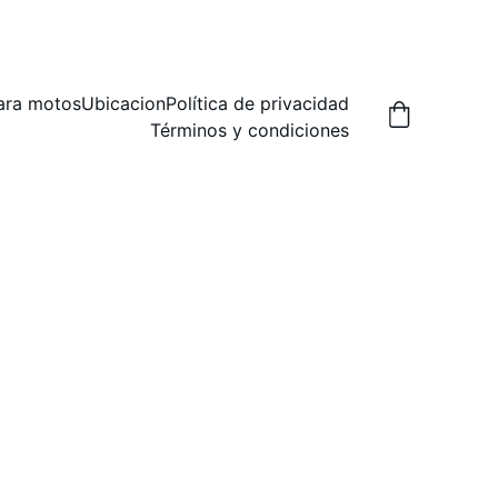
A,  PREGUNTA POR LAS FORMAS DE ENVIO.
ara motos
Ubicacion
Política de privacidad
Términos y condiciones