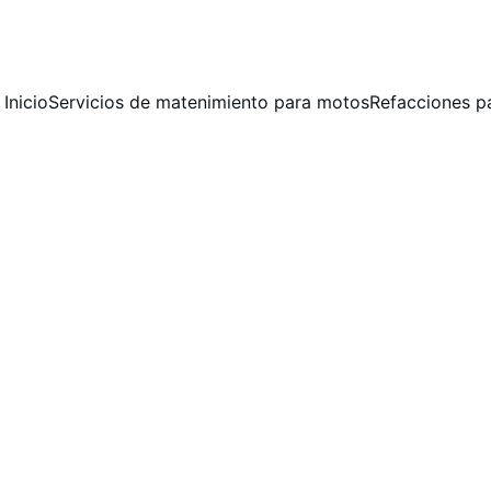
 MANTENIMIENTO PREVENTIVO Y CORRECTIVO  PARA MOTOCICLET
Inicio
Servicios de matenimiento para motos
Refacciones p