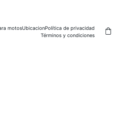
A,  PREGUNTA POR LAS FORMAS DE ENVIO.
ara motos
Ubicacion
Política de privacidad
Términos y condiciones