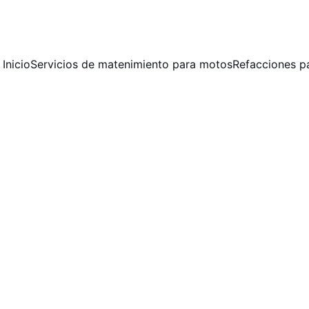
 MANTENIMIENTO PREVENTIVO Y CORRECTIVO  PARA MOTOCICLET
Inicio
Servicios de matenimiento para motos
Refacciones p