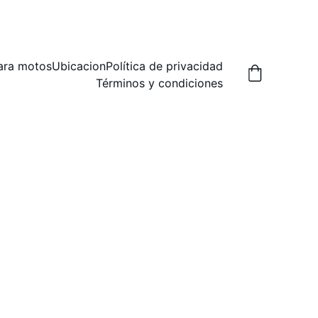
A,  PREGUNTA POR LAS FORMAS DE ENVIO.
ara motos
Ubicacion
Política de privacidad
Términos y condiciones