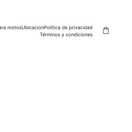
A,  PREGUNTA POR LAS FORMAS DE ENVIO.
ara motos
Ubicacion
Política de privacidad
Términos y condiciones