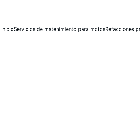
 MANTENIMIENTO PREVENTIVO Y CORRECTIVO  PARA MOTOCICLET
Inicio
Servicios de matenimiento para motos
Refacciones p