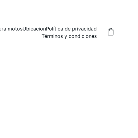
A,  PREGUNTA POR LAS FORMAS DE ENVIO.
ara motos
Ubicacion
Política de privacidad
Términos y condiciones