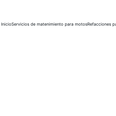
 MANTENIMIENTO PREVENTIVO Y CORRECTIVO  PARA MOTOCICLET
Inicio
Servicios de matenimiento para motos
Refacciones p