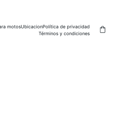
A,  PREGUNTA POR LAS FORMAS DE ENVIO.
ara motos
Ubicacion
Política de privacidad
Términos y condiciones