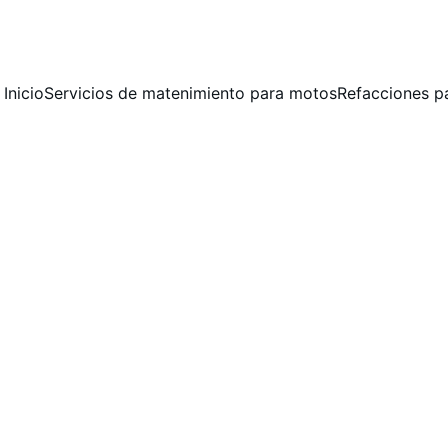
 MANTENIMIENTO PREVENTIVO Y CORRECTIVO  PARA MOTOCICLET
Inicio
Servicios de matenimiento para motos
Refacciones p