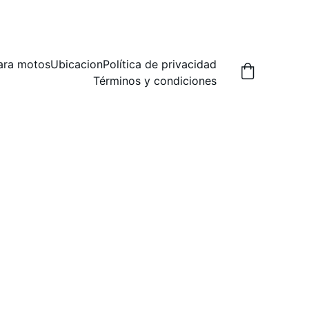
A,  PREGUNTA POR LAS FORMAS DE ENVIO.
ara motos
Ubicacion
Política de privacidad
Términos y condiciones