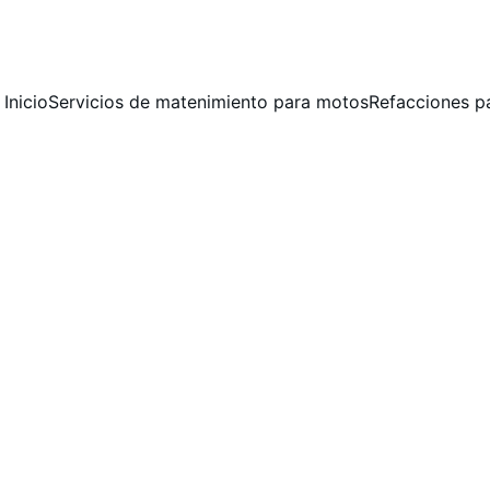
 MANTENIMIENTO PREVENTIVO Y CORRECTIVO  PARA MOTOCICLET
Inicio
Servicios de matenimiento para motos
Refacciones p